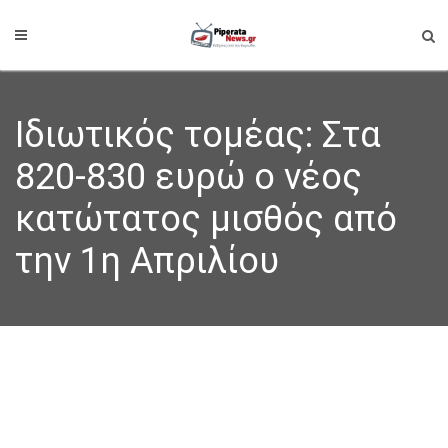
Ιδιωτικός τομέας: Στα
820-830 ευρώ ο νέος
κατώτατος μισθός από
την 1η Απριλίου