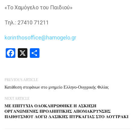
«Το Χαμόγελο του Παιδιού»
Τηλ
.: 2
741
0
71211
korinthosoffice
@
hamogelo.gr
Facebook
X
Share
PREVIOUS ARTICLE
Κατάθεση στεφάνων στο μνημείο Ελληνο-Ουγγρικής Φιλίας
NEXT ARTICLE
𝚳𝚬 𝚬𝚷𝚰𝚻𝚼𝚾𝚰𝚨 𝚶𝚲𝚶𝚱𝚲𝚮𝚸𝛀𝚯𝚮𝚱𝚬 𝚮 𝚨𝚺𝚱𝚮𝚺𝚮
𝚶𝚸𝚪𝚨𝚴𝛀𝚳𝚬𝚴𝚮𝚺 𝚷𝚸𝚶𝚲𝚮𝚷𝚻𝚰𝚱𝚮𝚺 𝚨𝚷𝚶𝚳𝚨𝚱𝚸𝚼𝚴𝚺𝚮𝚺
𝚷𝚲𝚮𝚯𝚼𝚺𝚳𝚶𝚼 𝚲𝚶𝚪𝛀 𝚫𝚨𝚺𝚰𝚱𝚮𝚺 𝚷𝚼𝚸𝚱𝚨𝚪𝚰𝚨𝚺 𝚺𝚻𝚶 𝚲𝚶𝚼𝚻𝚸𝚨𝚱𝚰