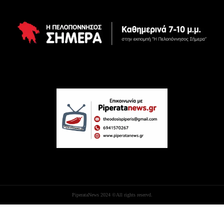
PiperataNews 2024 ©All rights reservd.