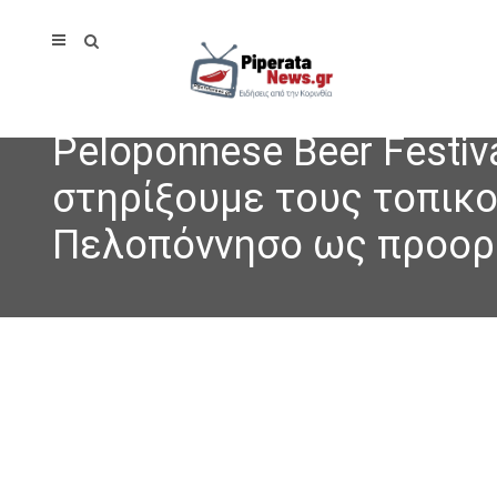
Peloponnese Beer Festi
στηρίξουμε τους τοπικ
Πελοπόννησο ως προορι