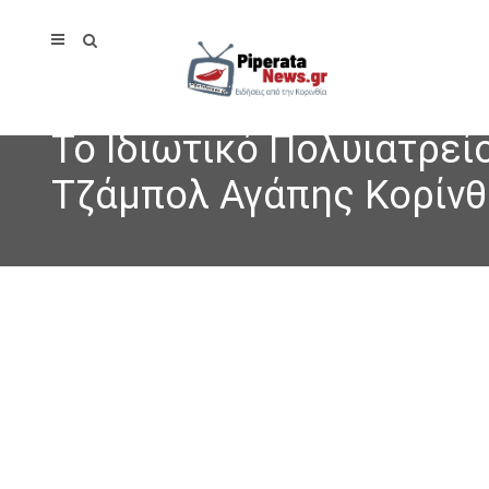
Το Ιδιωτικό Πολυιατρεί
Τζάμπολ Αγάπης Κορίν