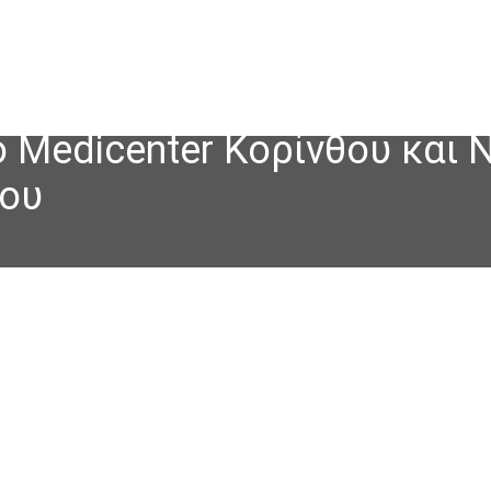
ο Medicenter Κορίνθου και
θου