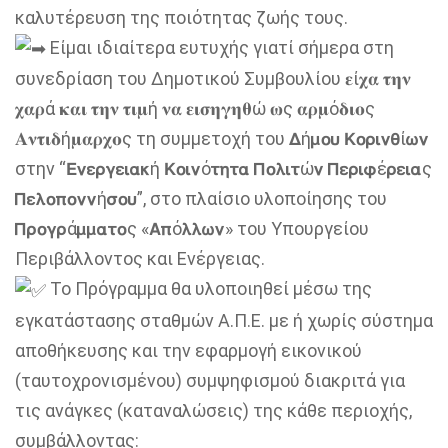
καλυτέρευση της ποιότητας ζωής τους.
Είμαι ιδιαίτερα ευτυχής γιατί σήμερα στη
συνεδρίαση του Δημοτικού Συμβουλίου 𝛆ί𝛘𝛂 𝛕𝛈𝛎
𝛘𝛂𝛒ά 𝛋𝛂𝛊 𝛕𝛈𝛎 𝛕𝛊𝛍ή 𝛎𝛂 𝛆𝛊𝛔𝛈𝛄𝛈𝛉ώ 𝛚ς 𝛂𝛒𝛍ό𝛅𝛊𝛐ς
𝚨𝛎𝛕𝛊𝛅ή𝛍𝛂𝛒𝛘𝛐ς τη συμμετοχή του 𝝙ή𝝻𝝾𝞄 𝝟𝝾𝞀𝝸𝝼𝝷ί𝞈𝝼
στην “𝝚𝝼𝝴𝞀𝝲𝝴𝝸𝝰𝝹ή 𝝟𝝾𝝸𝝼ό𝞃𝝶𝞃𝝰 𝝥𝝾𝝺𝝸𝞃ώ𝝼 𝝥𝝴𝞀𝝸𝞅έ𝞀𝝴𝝸𝝰ς
𝝥𝝴𝝺𝝾𝝿𝝾𝝼𝝼ή𝞂𝝾𝞄”, στο πλαίσιο υλοποίησης του
𝝥𝞀𝝾𝝲𝞀ά𝝻𝝻𝝰𝞃𝝾ς «𝝖𝝿ό𝝺𝝺𝞈𝝼» του Υπουργείου
Περιβάλλοντος και Ενέργειας.
Το Πρόγραμμα θα υλοποιηθεί μέσω της
εγκατάστασης σταθμών Α.Π.Ε. με ή χωρίς σύστημα
αποθήκευσης και την εφαρμογή εικονικού
(ταυτοχρονισμένου) συμψηφισμού διακριτά για
τις ανάγκες (καταναλώσεις) της κάθε περιοχής,
συμβάλλοντας: