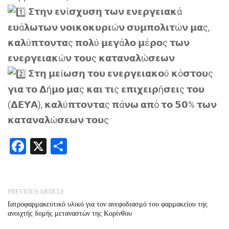
𝝨𝞃𝝶𝝼 𝝴𝝼ί𝞂𝞆𝞄𝞂𝝶 𝞃𝞈𝝼 𝝴𝝼𝝴𝞀𝝲𝝴𝝸𝝰𝝹ά
𝝴𝞄ά𝝺𝞈𝞃𝞈𝝼 𝝼𝝾𝝸𝝹𝝾𝝹𝞄𝞀𝝸ώ𝝼 𝞂𝞄𝝻𝝿𝝾𝝺𝝸𝞃ώ𝝼 𝝻𝝰ς,
𝝹𝝰𝝺ύ𝝿𝞃𝝾𝝼𝞃𝝰ς 𝝿𝝾𝝺ύ 𝝻𝝴𝝲ά𝝺𝝾 𝝻έ𝞀𝝾ς 𝞃𝞈𝝼
𝝴𝝼𝝴𝞀𝝲𝝴𝝸𝝰𝝹ώ𝝼 𝞃𝝾𝞄ς 𝝹𝝰𝞃𝝰𝝼𝝰𝝺ώ𝞂𝝴𝞈𝝼
𝝨𝞃𝝶 𝝻𝝴ί𝞈𝞂𝝶 𝞃𝝾𝞄 𝝴𝝼𝝴𝞀𝝲𝝴𝝸𝝰𝝹𝝾ύ 𝝹ό𝞂𝞃𝝾𝞄ς
𝝲𝝸𝝰 𝞃𝝾 𝝙ή𝝻𝝾 𝝻𝝰ς 𝝹𝝰𝝸 𝞃𝝸ς 𝝴𝝿𝝸𝞆𝝴𝝸𝞀ή𝞂𝝴𝝸ς 𝞃𝝾𝞄
(𝝙𝝚𝝪𝝖), 𝝹𝝰𝝺ύ𝝿𝞃𝝾𝝼𝞃𝝰ς 𝝿ά𝝼𝞈 𝝰𝝿ό 𝞃𝝾 𝟱𝟬% 𝞃𝞈𝝼
𝝹𝝰𝞃𝝰𝝼𝝰𝝺ώ𝞂𝝴𝞈𝝼 𝞃𝝾𝞄ς
Facebook
X
Share
PREVIOUS ARTICLE
Ιατροφαρμακευτικό υλικό για τον ανεφοδιασμό του φαρμακείου της
ανοιχτής δομής μεταναστών της Κορίνθου