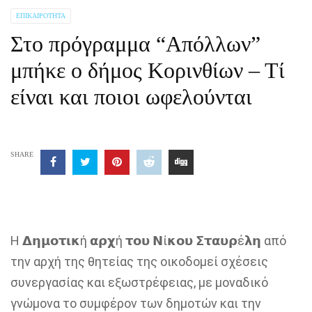
ΕΠΙΚΑΙΡΌΤΗΤΑ
Στο πρόγραμμα “Απόλλων”
μπήκε ο δήμος Κορινθίων – Τί
είναι και ποιοι ωφελούνται
SHARE
Η 𝝙𝝶𝝻𝝾𝞃𝝸𝝹ή 𝝰𝞀𝞆ή 𝞃𝝾𝞄 𝝢ί𝝹𝝾𝞄 𝝨𝞃𝝰𝞄𝞀έ𝝺𝝶 από
την αρχή της θητείας της οικοδομεί σχέσεις
συνεργασίας και εξωστρέφειας, με μοναδικό
γνώμονα το συμφέρον των δημοτών και την