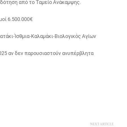
οδότηση από το Ταμείο Ανάκαμψης.
μοί 6.500.000€
τάκι-Ίσθμια-Καλαμάκι-Βιολογικός Αγίων
025 αν δεν παρουσιαστούν ανυπέρβλητα
NEXT ARTICLE