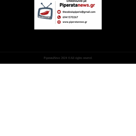
PiperataNews 2024 ©All rights reservd.