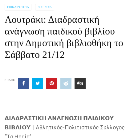
ΕΠΙΚΑΙΡΌΤΗΤΑ
ΚΟΡΙΝΘΊΑ
Λουτράκι: Διαδραστική
ανάγνωση παιδικού βιβλίου
στην Δημοτική βιβλιοθήκη το
Σάββατο 21/12
SHARE
𝝙𝝞𝝖𝝙𝝦𝝖𝝨𝝩𝝞𝝟𝝜 𝝖𝝢𝝖𝝘𝝢𝝮𝝨𝝜 𝝥𝝖𝝞𝝙𝝞𝝟𝝤𝝪
𝝗𝝞𝝗𝝠𝝞𝝤𝝪 | Αθλητικός-Πολιτιστικός Σύλλογος
“Τα Ηραία”