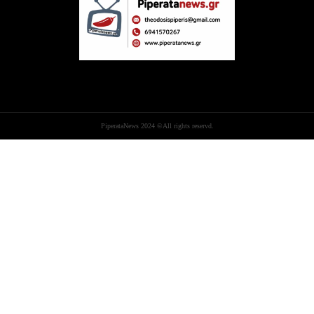
PiperataNews 2024 ©All rights reservd.