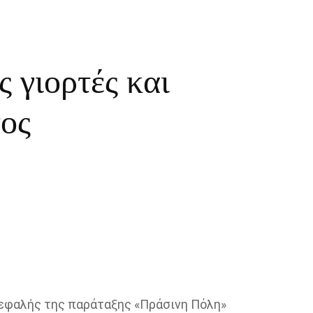
 γιορτές και
τος
κεφαλής της παράταξης «Πράσινη Πόλη»