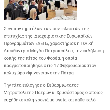
Συναπάντημα όλων των συντελεστών της
επιτυχίας της
Διαχειριστικής Ευρωπαϊκών
Προγραμμάτων
«
ΔΕΠ
»
, χαρακτήρισε η Γενική
Διευθύντρια
Μάγδα Πετροπούλου
, την εκδήλωση
κοπής της πίτας του Φορέα, η οποία
πραγματοποιήθηκε στις 17 Φεβρουαρίουστον
πολυχώρο «Ιφιγένεια» στην Πάτρα.
Την πίτα ευλόγησε ο Σεβασμιώτατος
Μητροπολίτης Πατρών
κ. Χρυσ
ό
στ
ο
μο
ς
ο οποίος
ευχήθηκε καλή χρονιά με υγεία και κάθε καλό.