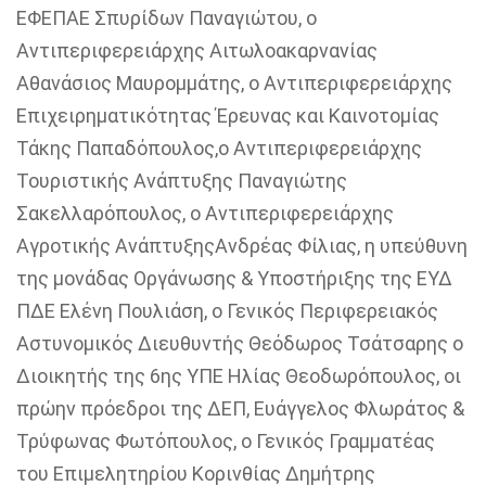
ΕΦΕΠΑΕ Σπυρίδων Παναγιώτου, ο
Αντιπεριφερειάρχης Αιτωλοακαρνανίας
Αθανάσιος Μαυρομμάτης, ο Αντιπεριφερειάρχης
Επιχειρηματικότητας Έρευνας και Καινοτομίας
Τάκης Παπαδόπουλος,ο Αντιπεριφερειάρχης
Τουριστικής Ανάπτυξης Παναγιώτης
Σακελλαρόπουλος, ο Αντιπεριφερειάρχης
Αγροτικής ΑνάπτυξηςΑνδρέας Φίλιας, η υπεύθυνη
της μονάδας Οργάνωσης & Υποστήριξης της ΕΥΔ
ΠΔΕ Ελένη Πουλιάση, ο Γενικός Περιφερειακός
Αστυνομικός Διευθυντής Θεόδωρος Τσάτσαρης ο
Διοικητής της 6
ης
ΥΠΕ Ηλίας Θεοδωρόπουλος, οι
πρώην πρόεδροι της ΔΕΠ, Ευάγγελος Φλωράτος &
Τρύφωνας Φωτόπουλος, ο Γενικός Γραμματέας
του Επιμελητηρίου Κορινθίας Δημήτρης