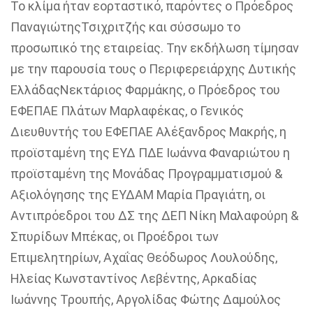
Το κλίμα ήταν εορταστικό, παρόντες ο
Π
ρόεδρος
Παναγιώτη
ς
Τσιχριτζή
ς
και σύσσωμο το
προσωπικό της εταιρείας. Την εκδήλωση τίμησαν
με την παρουσία τους ο
Περιφερειάρχης Δυτικής
Ελλάδας
Νεκτάριος Φαρμάκης
, ο
Πρόεδρος του
ΕΦΕΠΑΕ
Πλάτων Μαρλαφέκας
, ο Γενικός
Διευθυντής του ΕΦΕΠΑΕ Αλέξανδρος Μακρής, η
προϊσταμένη της ΕΥΔ ΠΔΕ Ιωάννα Φαναριώτου η
προϊσταμένη της Μονάδας Προγραμματισμού &
Αξιολόγησης της ΕΥΔΑΜ Μαρία Πραγιάτη, οι
Αντιπρόεδροι του ΔΣ της ΔΕΠ Νίκη Μαλαφούρη &
Σπυρίδων Μπέκας, οι Προέδροι των
Επιμελητηρίων, Αχαΐας Θεόδωρος Λουλούδης,
Ηλείας Κωνσταντίνος Λεβέντης, Αρκαδίας
Ιωάννης Τρουπής, Αργολίδας Φώτης Δαμούλος