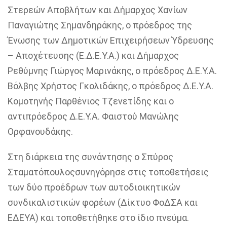
Στερεών Αποβλήτων και
Δήμαρχος Χανίων
Παναγιώτης Σημανδηράκης, ο πρόεδρος της
Ένωσης των Δημοτικών Επιχειρήσεων Ύδρευσης
– Αποχέτευσης (Ε.Δ.Ε.Υ.Α.) και
Δήμαρχος
Ρεθύμνης
Γιώργος Μαρινάκης,
ο πρόεδρος Δ.Ε.Υ.Α.
Βόλβης
Χρήστος Γκολιδάκης,
ο πρόεδρος Δ.Ε.Υ.Α.
Κομοτηνής
Παρθένιος Τζενετίδης και
ο
αντιπρόεδρος Δ.Ε.Υ.Α. Φαιστού
Μανώλης
Ορφανουδάκης.
Στη διάρκεια της συνάντησης ο Σπύρος
Σταματόπουλοςσυνηγόρησε στις τοποθετήσεις
των δύο προέδρων των αυτοδιοικητικών
συνδικαλιστικών φορέων (Δίκτυο ΦοΔΣΑ και
ΕΔΕΥΑ) και
τοποθετήθηκε στο ίδιο πνεύμα
.