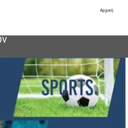
Αρχική
ών