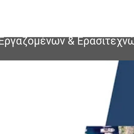
 Εργαζομένων & Ερασιτεχν