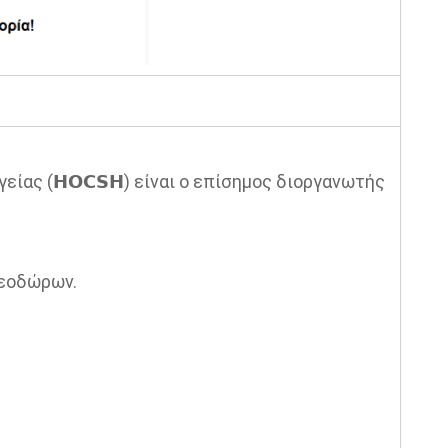
ίας (𝗛𝗢𝗖𝗦𝗛) είναι ο επίσημος διοργανωτής
Θεοδώρων.