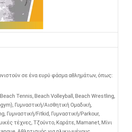
ωνιστούν σε ένα ευρύ φάσμα αθλημάτων, όπως:
each Tennis, Beach Volleyball, Beach Wrestling,
gym), Γυμναστική/Αισθητική Ομαδική,
, Γυμναστική/Fitkid, Γυμναστική/Parkour,
ικές τέχνες, Τζούντο, Καράτε, Mamanet, Μίνι
anque, Αθλητισμός για ηλικιωμένους,