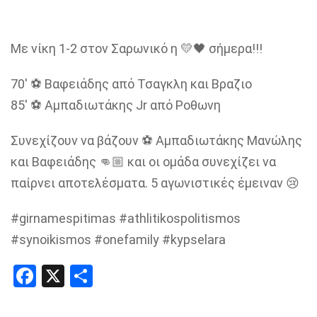
Με νίκη 1-2 στον Σαρωνικό η 💛🖤 σήμερα!!!
70′ ⚽ Βαφειάδης από Τσαγκλη και Βραζιο
85′ ⚽ Αμπαδιωτάκης Jr από Ροθωνη
Συνεχίζουν να βάζουν ⚽ Αμπαδιωτάκης Μανώλης
και Βαφειάδης 👊🏼 και οι ομάδα συνεχίζει να
παίρνει αποτελέσματα. 5 αγωνιστικές έμειναν 😢
#girnamespitimas #athlitikospolitismos
#synoikismos #onefamily #kypselara
Facebook
X
Share