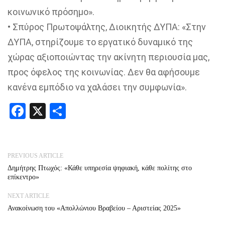
κοινωνικό
πρόσημο
».
•
Σπύρος Πρωτοψάλτης, Διοικητής ΔΥΠΑ: «
Στη
ν
ΔΥΠΑ, στη
ρίζουμε το εργατικό δυναμικό της
χώρας αξιο
π
οιώντας την ακίνητη περιουσία μας
,
προς όφελος της κοινωνίας
. Δεν θα αφήσουμε
κανένα εμπόδιο να χαλάσει την συμφωνία
».
Facebook
X
Share
PREVIOUS ARTICLE
Δημήτρης Πτωχός: «Κάθε υπηρεσία ψηφιακή, κάθε πολίτης στο
επίκεντρο»
NEXT ARTICLE
Ανακοίνωση του «Απολλώνιου Βραβείου – Αριστείας 2025»