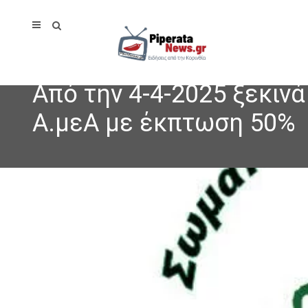
Από την 4-4-2025 ξεκιν
Α.μεΑ με έκπτωση 50%