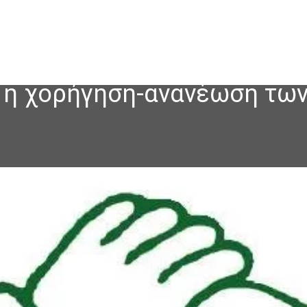
ά η χορήγηση-ανανέωση τω