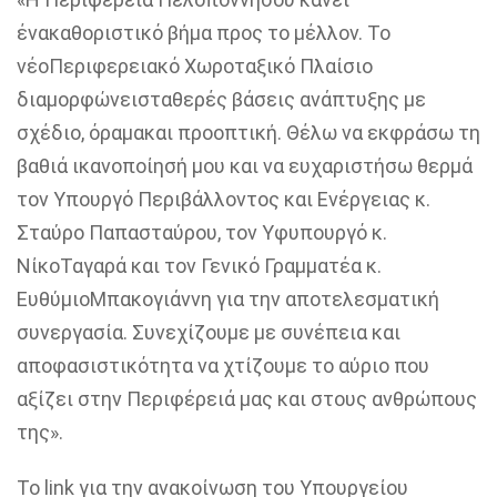
ένα
καθοριστικο
́
βήμα
προς το
μέλλον
. Το
νέο
Περιφερειακο
́
Χωροταξικο
́
Πλαίσιο
διαμορφώνει
σταθερές
βάσεις
ανάπτυξης
με
σχέδιο
,
όραμα
και
προοπτικη
́.
Θέλω
να
εκφράσω
τη
βαθια
́
ικανοποίηση
́ μου και να
ευχαριστήσω
θερμα
τον
Υπουργο
́
Περιβάλλοντος
και
Ενέργειας
κ.
Σταύρο
Παπασταύρου
, τον
Υφυπουργο
́ κ.
Νίκο
Ταγαρα
́ και τον
Γενικο
́
Γραμματέα
κ.
Ευθύμιο
Μπακογιάννη
γ
ια την
αποτελεσματικη
συνεργασία
.
Συνεχίζουμε
με
συνέπεια
και
αποφασιστικότητα
να
χτίζουμε
το
αύριο
που
αξίζει
στην
Περιφέρεια
́ μας και στους
ανθρώπους
της».
Το
link
για την ανακοίνωση του Υπουργείου