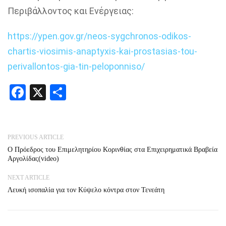
Περιβάλλοντος και Ενέργειας:
https://ypen.gov.gr/neos-sygchronos-odikos-
chartis-viosimis-anaptyxis-kai-prostasias-tou-
perivallontos-gia-tin-peloponniso/
Facebook
X
Share
PREVIOUS ARTICLE
Ο Πρόεδρος του Επιμελητηρίου Κορινθίας στα Επιχειρηματικά Βραβεία
Αργολίδας(video)
NEXT ARTICLE
Λευκή ισοπαλία για τον Κύψελο κόντρα στον Τενεάτη