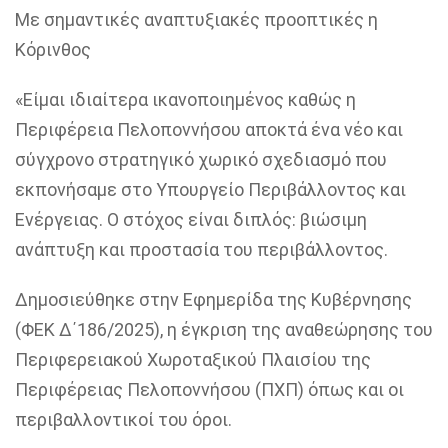
Με σημαντικές αναπτυξιακές προοπτικές η
Κόρινθος
«
Είμαι ιδιαίτερα ικανοποιημένος
καθώς
η
Περιφέρεια Πελοποννήσου
αποκτά ένα
νέο και
σύγχρονο στρατηγικό χωρικό σχεδιασμό
που
εκπονήσαμε στο Υπουργείο Περιβάλλοντος και
Ενέργειας. Ο στόχος είναι
διπλό
ς:
βιώσιμη
ανάπτυξη και προστασία του περιβάλλοντος
.
Δ
ημοσιεύθηκε στην Εφημερίδα της Κυβέρνησης
(ΦΕΚ Δ΄186/2025),
η έγκριση της αναθεώρησης του
Περιφερειακού Χωροταξικού Πλαισίου
της
Περιφέρειας Πελοποννήσου (ΠΧΠ)
όπως
και οι
περιβαλλοντικοί του όροι
.