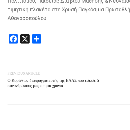
Πολιτισμού, Παιδείας Δια βίου Μάθησης & Νεολαί
τιμητική πλακέτα στη Χρυσή Παγκόσμια Πρωταθλήτρ
Αθανασοπούλου.
Facebook
X
Share
PREVIOUS ARTICLE
Ο Κορίνθιος διαπραγματευτής της ΕΛΑΣ που έσωσε 5
συνανθρώπους μας σε μια χρονιά