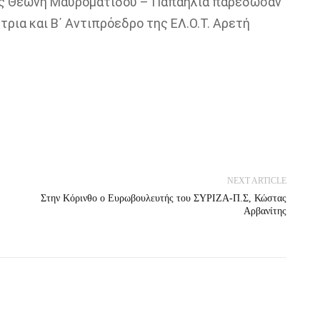
ας Θεώνη
Μαυροματίδου
–
Παπαηλ
ί
α
παρέδωσαν
ια και Β΄ Αντιπρόεδρο της ΕΛ.Ο.Τ. Αρετή
NEXT ARTICLE
Στην Κόρινθο ο Ευρωβουλευτής του ΣΥΡΙΖΑ-Π.Σ, Κώστας
Αρβανίτης