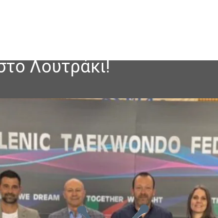
στο Λουτράκι!