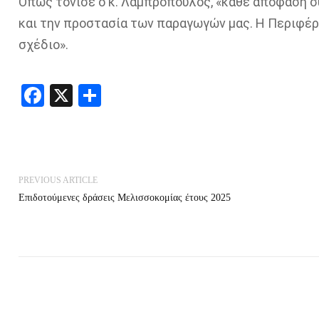
Όπως τόνισε ο κ. Λαμπρόπουλος, «κάθε απόφαση σ
και την προστασία των παραγωγών μας. Η Περιφέ
σχέδιο».
Facebook
X
Share
PREVIOUS ARTICLE
Επιδοτούμενες δράσεις Μελισσοκομίας έτους 2025