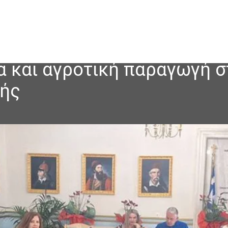
α και αγροτική παραγωγή σ
πής