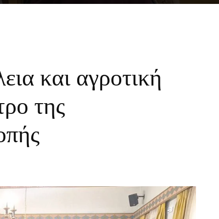
εια και αγροτική
τρο της
οπής