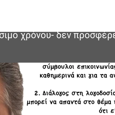
άσιμο χρόνου- δεν προσφέρ