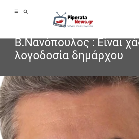
Β.Νανόπουλος : Είναι χ
λογοδοσία δημάρχου