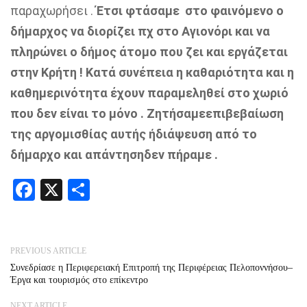
παραχωρήσει
.
Έτσι
φτάσαμε
στο
φαινόμενο
ο
δήμαρχος
να
διορίζει
πχ στο Αγιον
ό
ρι και να
πληρώνει
ο
δήμος
άτομο
που ζει και
εργάζεται
στην
Κρήτη
!
Κ
ατά
συνέπεια
η
καθαριότητα
και η
καθημερινότητα
έχουν
παραμεληθε
ί
στο
χωριό
που δεν είναι το
μόνο
.
Ζ
ητήσαμε
επιβεβαίωση
της
αργομισθίας
αυτής
ή
διάψευση
από το
δήμαρχο
και
απάντηση
δεν
πήραμε
.
Facebook
X
Share
PREVIOUS ARTICLE
Συνεδρίασε η Περιφερειακή Επιτροπή της Περιφέρειας Πελοποννήσου–
Έργα και τουρισμός στο επίκεντρο
NEXT ARTICLE