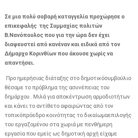
Σε μια πολύ σοβαρή καταγγελία προχώρησε ο
επικεφαλής της Συμμαχίας πολιτών
Β.Νανόπουλος που για την ώρα δεν έχει
διαψευστεί από κανέναν και ειδικά από τον
Δήμαρχο Κορινθίων που άκουσε χωρίς να
απαντήσει.
Προ
ημερήσιας
διάταξης
στο
δημοτικό
συμβούλιο
θέσαμε
το
πρόβλημα
της
ασυνέπειας
του
δημάρχου
.
Μ
ιλά
για
αποκέντρωση
αρμοδιοτήτων
και
κάνει
το
αντίθετο
αφαιρώντας
από τον
τοπικό
πρόεδρο
κοινότητας
το
δικαίωμα
επιλογής
του
εργαζομένου
στα χωριά
με
πενθή
μερη
εργασία
που
εμείς
ως
δημοτική
αρχή
είχαμε