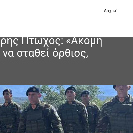
Αρχική
τρης Πτωχός: «Ακόμη
 να σταθεί όρθιος,