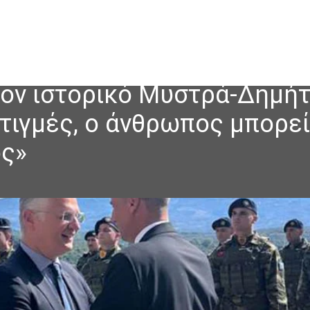
τον ιστορικό Μυστρά-Δημή
στιγμές, ο άνθρωπος μπορεί
ος»