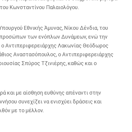
 του Κωνσταντίνου Παλαιολόγου.
πουργού Εθνικής Άμυνας, Νίκου Δένδια, του
κπροσώπων των ενόπλων Δυνάμεων, ενώ την
 ο Αντιπεριφερειάρχης Λακωνίας Θεόδωρος
άθιος Αναστασόπουλος, ο Αντιπεριφερειάρχης
ιουσίας Σπύρος Τζινιέρης, καθώς και ο
ρά και με αίσθηση ευθύνης απέναντι στην
ννήσου συνεχίζει να ενισχύει δράσεις και
θόν με το μέλλον.