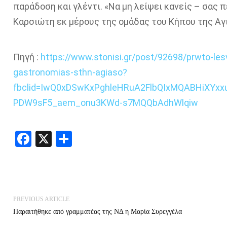
παράδοση και γλέντι. «Να μη λείψει κανείς – σας 
Καρσιώτη εκ μέρους της ομάδας του Κήπου της Αγι
Πηγή :
https://www.stonisi.gr/post/92698/prwto-lesv
gastronomias-sthn-agiaso?
fbclid=IwQ0xDSwKxPghleHRuA2FlbQIxMQABHiXYx
PDW9sF5_aem_onu3KWd-s7MQQbAdhWlqiw
Facebook
X
Share
PREVIOUS ARTICLE
Παραιτήθηκε από γραμματέας της ΝΔ η Μαρία Συρεγγέλα