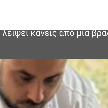
λείψει κανείς από μια βρα