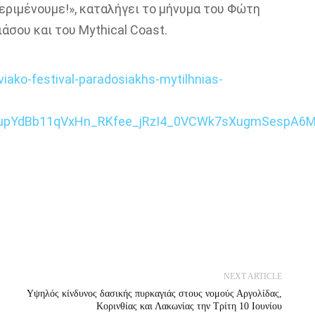
περιμένουμε!», καταλήγει το μήνυμα του Φώτη
άσου και του Mythical Coast.
iako-festival-paradosiakhs-mytilhnias-
xupYdBb11qVxHn_RKfee_jRzI4_0VCWk7sXugmSespA6
NEXT ARTICLE
Υψηλός κίνδυνος δασικής πυρκαγιάς στους νομούς Αργολίδας,
Κορινθίας και Λακωνίας την Τρίτη 10 Ιουνίου