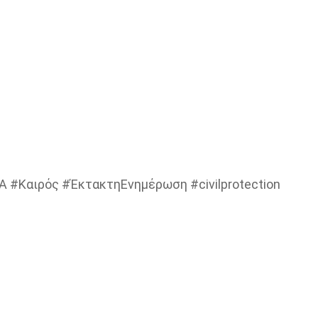
nA #Καιρός #ΈκτακτηΕνημέρωση #civilprotection