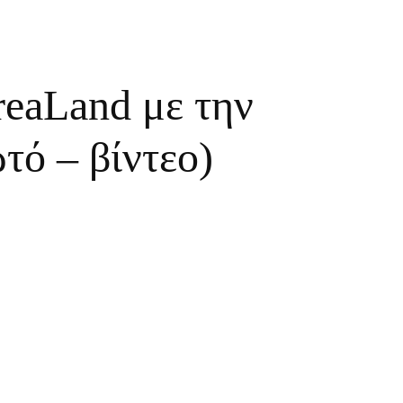
reaLand με την
ό – βίντεο)