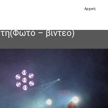
Αρχική
ώτη(Φωτό – βίντεο)