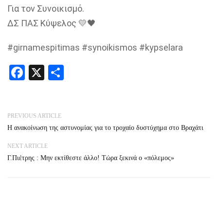
Για τον Συνοικισμό.
ΔΣ ΠΑΣ Κύψελος 💛🖤
#girnamespitimas #synoikismos #kypselara
Facebook
X
Share
PREVIOUS ARTICLE
Η ανακοίνωση της αστυνομίας για το τροχαίο δυστύχημα στο Βραχάτι
NEXT ARTICLE
Γ.Πιέτρης : Μην εκτίθεστε άλλο! Τώρα ξεκινά ο «πόλεμος»