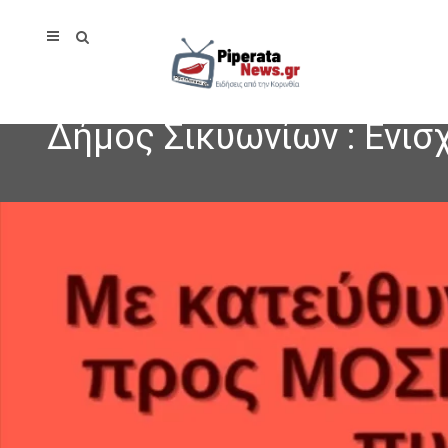
Δήμος Σικυωνίων : Ενι