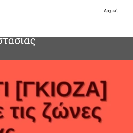
Αρχική
στασιας