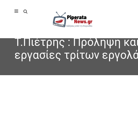
Τ.Πιέτρης : Πρόληψη κα
εργασίες τρίτων εργολ