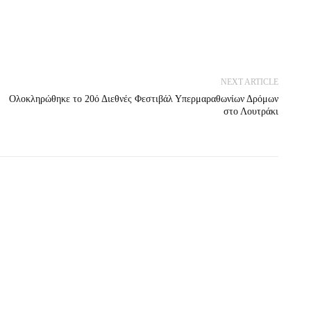
NEXT ARTICLE
Ολοκληρώθηκε το 20ό Διεθνές Φεστιβάλ Υπερμαραθωνίων Δρόμων
στο Λουτράκι