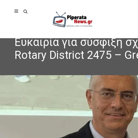
Ευκαιρία για σύσφιξη σ
Rotary District 2475 – G