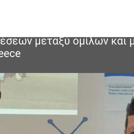
χέσεων μεταξύ ομίλων και 
reece