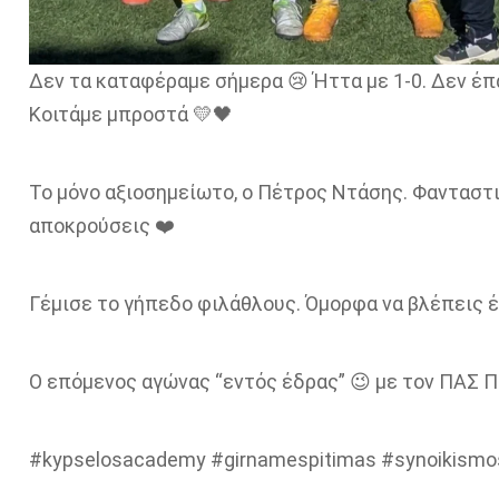
Δεν τα καταφέραμε σήμερα 😢 Ήττα με 1-0. Δεν έπ
Κοιτάμε μπροστά 💛🖤
Το μόνο αξιοσημείωτο, ο Πέτρος Ντάσης. Φανταστ
αποκρούσεις ❤️
Γέμισε το γήπεδο φιλάθλους. Όμορφα να βλέπεις έ
Ο επόμενος αγώνας “εντός έδρας” 😉 με τον ΠΑΣ Π
#kypselosacademy #girnamespitimas #synoikismo