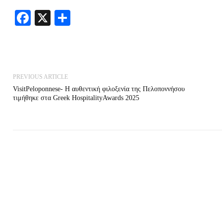
Facebook
X
Share
PREVIOUS ARTICLE
VisitPeloponnese- Η αυθεντική φιλοξενία της Πελοποννήσου
τιμήθηκε στα Greek HospitalityAwards 2025