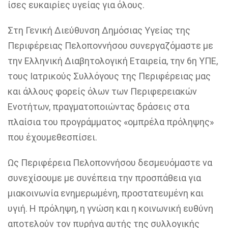
ίσες ευκαιρίες υγείας για όλους.
Στη Γενική Διεύθυνση
Δηµόσιας
Υγείας της
Περιφέρειας Πελοποννήσου
συνεργαζόµαστε
µε
την Ελληνική Διαβητολογική Εταιρεία, την 6η ΥΠΕ,
τους Ιατρικούς Συλλόγους της Περιφέρειας µας
και άλλους φορείς όλων των
Περιφερειακών
Ενοτήτων,
πραγµατοποιώντας
δράσεις στα
πλαίσια του
προγρά
µµ
ατος
«
οµπρέλα
πρόληψης»
που
έχουµε
θεσπίσει.
Ως Περιφέρεια Πελοποννήσου
δεσµευόµαστε
να
συνεχίσουµε
µε συνέπεια την προσπάθεια για
µ
ια
κοινωνία
ενηµερωµένη
,
προστατευµένη
και
υγιή. Η πρόληψη, η γνώση και η κοινωνική ευθύνη
αποτελούν τον πυρήνα αυτής της συλλογικής