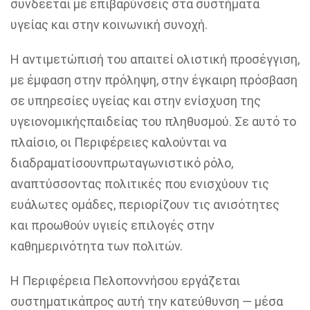
συνδέεται µε επιβαρύνσεις στα
συστήµατα
υγείας και στην κοινωνική συνοχή.
Η
αντιµετώπισή
του απαιτεί ολιστική προσέγγιση,
µε
έµφαση
στην πρόληψη, στην έγκαιρη πρόσβαση
σε υπηρεσίες υγείας και στην ενίσχυση της
υγειονοµικής
παιδείας του
πληθυσµού
. Σε αυτό το
πλαίσιο, οι Περιφέρειες καλούνται να
διαδραµατίσουν
πρωταγωνιστικό ρόλο,
αναπτύσσοντας πολιτικές που ενισχύουν τις
ευάλωτες
οµάδες
, περιορίζουν τις ανισότητες
και προωθούν υγιείς επιλογές στην
καθηµερινότητα
των πολιτών.
Η Περιφέρεια Πελοποννήσου εργάζεται
συστηµατικά
προς αυτή την κατεύθυνση — µ
έσα