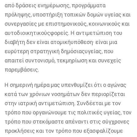
από δράσεις
ενηµέρωσης
,
προγρά
µµ
ατα
πρόληψης, υποστήριξη τοπικών
δοµών
υγείας και
συνεργασίες µε
επιστηµονικούς
, κοινωνικούς και
αυτοδιοικητικούς
φορείς. Η
αντιµετώπιση
του
διαβήτη δεν είναι
ατοµική
υπόθεση· είναι µ
ια
ευρύτερη στρατηγική
δηµόσιας
υγείας, που
απαιτεί
συντονισµό
,
τεκµηρίωση
και συνεχείς
παρεµβάσεις
.
Η
σηµερινή
ηµέρα
µας
υπενθυµίζει
ότι ο αγώνας
κατά των χρόνιων
νοσηµάτων
δεν περιορίζεται
στην ιατρική
αντιµετώπιση
. Συνδέεται µε τον
τρόπο που
οργανώνουµε
τις πολιτικές υγείας, τον
τρόπο που
στεκόµαστε
απέναντι στις σύγχρονες
προκλήσεις και τον τρόπο που
εξασφαλίζουµε