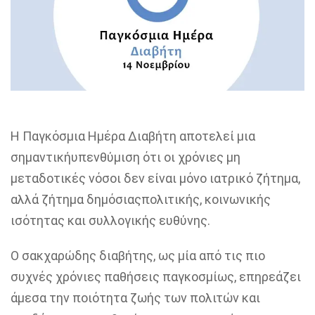
Η
Παγκόσµια
Ηµέρα
Διαβήτη αποτελεί µ
ια
σηµαντική
υπενθύµιση
ότι οι χρόνιες µη
µ
εταδοτικές
νόσοι δεν είναι µόνο ιατρικό
ζήτ
ηµα
,
αλλά
ζήτηµα
δηµόσιας
πολιτικής, κοινωνικής
ισότητας και συλλογικής ευθύνης.
Ο σακχαρώδης διαβήτης, ως µία από τις πιο
συχνές χρόνιες παθήσεις
παγκοσµίως
, επηρεάζει
άµεσα
την ποιότητα ζωής των πολιτών και