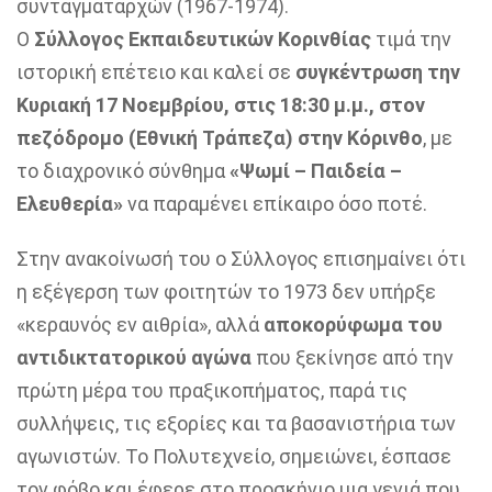
συνταγματαρχών (1967-1974).
Ο
Σύλλογος Εκπαιδευτικών Κορινθίας
τιμά την
ιστορική επέτειο και καλεί σε
συγκέντρωση την
Κυριακή 17 Νοεμβρίου, στις 18:30 μ.μ., στον
πεζόδρομο (Εθνική Τράπεζα) στην Κόρινθο
, με
το διαχρονικό σύνθημα
«Ψωμί – Παιδεία –
Ελευθερία»
να παραμένει επίκαιρο όσο ποτέ.
Στην ανακοίνωσή του ο Σύλλογος επισημαίνει ότι
η εξέγερση των φοιτητών το 1973 δεν υπήρξε
«κεραυνός εν αιθρία», αλλά
αποκορύφωμα του
αντιδικτατορικού αγώνα
που ξεκίνησε από την
πρώτη μέρα του πραξικοπήματος, παρά τις
συλλήψεις, τις εξορίες και τα βασανιστήρια των
αγωνιστών. Το Πολυτεχνείο, σημειώνει, έσπασε
τον φόβο και έφερε στο προσκήνιο μια γενιά που