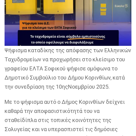
Ψ
ήφισμα
καταδίκης της
απόφαση
ς
των Ελληνικών
Ταχυδρομείων
να προχωρήσει σ
το κλείσιμο του
γραφείου ΕΛΤΑ
Σοφικού
ψήφισε ομόφωνα το
Δημοτικό Συμβούλιο του Δήμου Κορινθίων
, κατά
την συνεδρίαση της 10
ης
Νοεμβρίου 2025
.
Με το ψήφισμα αυτό ο
Δήμος Κορινθίων
δείχνει
καθαρά την αποφασιστικότητά του να
στ
αθεί
δίπλα στις τοπικές κοινότητες της
Σολυγείας
και
να υπερασπιστεί
τις
δημόσιες