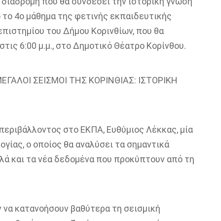
 διαδρομή που
θα
συνδέ
σ
ει την ιστορική γνώση
 τ
ο
4
ο μάθημα της φετινής εκπαιδευτικής
πιστημίου του Δήμου Κορινθίων, που
θα
στις 6:00
μ.μ
., στο Δημοτικό Θέατρο Κορίνθου
.
ΜΕΓΑΛΟΙ ΣΕΙΣΜΟΙ ΤΗΣ ΚΟΡΙΝΘΙΑΣ: ΙΣΤΟΡΙΚΗ
περιβάλλοντος
στο ΕΚΠΑ, Ευθύμιος Λέκκας, μία
ογίας
, ο οποίος
θα αναλύσει τα σημαντικά
λά και τα νέα δεδομένα που προκύπτουν από τη
 να κατανοήσουν βαθύτερα τη σεισμική