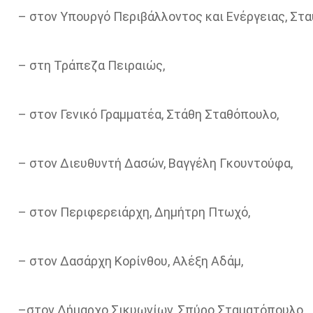
– στον Υπουργό Περιβάλλοντος και Ενέργειας, Σ
– στη Τράπεζα Πειραιώς,
– στον Γενικό Γραμματέα, Στάθη Σταθόπουλο,
– στον Διευθυντή Δασών, Βαγγέλη Γκουντούφα,
– στον Περιφερειάρχη, Δημήτρη Πτωχό,
– στον Δασάρχη Κορίνθου, Αλέξη Αδάμ,
–στον Δήμαρχο Σικυωνίων, Σπύρο Σταματόπουλο,