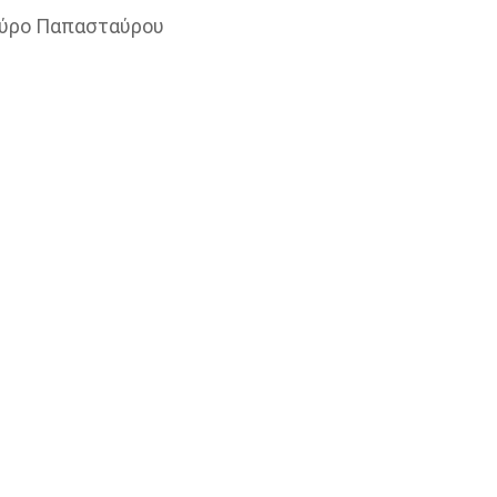
ταύρο Παπασταύρου