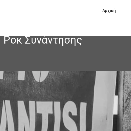
Αρχική
ς Ροκ Συνάντησης