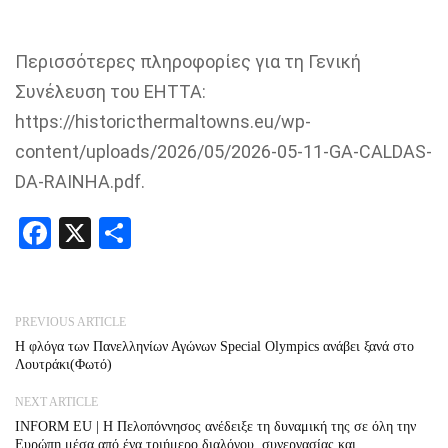
Περισσότερες πληροφορίες για τη Γενική
Συνέλευση του EHTTA:
https://historicthermaltowns.eu/wp-
content/uploads/2026/05/2026-05-11-GA-CALDAS-
DA-RAINHA.pdf.
Facebook
X
Share
PREVIOUS ARTICLE
Η φλόγα των Πανελληνίων Αγώνων Special Olympics ανάβει ξανά στο
Λουτράκι(Φωτό)
NEXT ARTICLE
INFORM EU | Η Πελοπόννησος ανέδειξε τη δυναμική της σε όλη την
Ευρώπη μέσα από ένα τριήμερο διαλόγου, συνεργασίας και