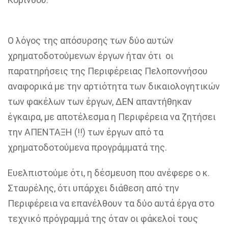
Ο
λόγος
της απόσυρσης των δύο αυτών
χρηματοδοτούμενων έργων
ήταν ότι οι
παρατηρήσεις της
Π
εριφέρειας
Πελοποννήσου
αναφορικά με
την αρτιότητα των δικαιολογητικών
των φακέλων των έργων,
ΔΕΝ
απαντήθηκαν
έγκαιρα, με αποτέλεσμα
η
Π
εριφέρεια
να ζητήσει
την
ΑΠΕΝΤΑΞΗ (!!)
των έργων από τα
χρηματοδοτούμενα προγράμματ
ά της.
Ε
υελπιστούμε ότι
,
η δέσμευση που ανέφερε ο κ.
Σταυρέλης
,
ότι υπάρχει διάθεση από την
Π
εριφέρεια να επανέλθουν τα
δύο αυτά έργα
στο
τεχνικό πρόγραμμά
της
όταν οι φάκελοί τους