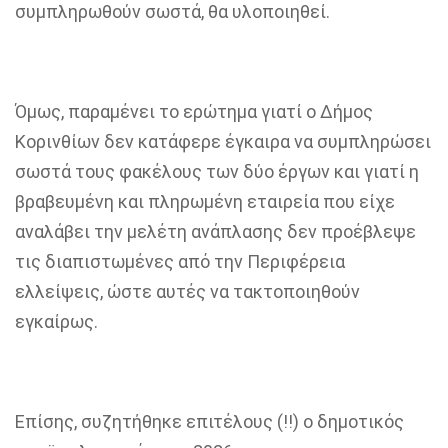
συμπληρωθούν σωστά
,
θα υλοποιηθεί.
Όμως
,
π
αραμένει το ερώτημα γιατί ο
Δ
ήμος
Κ
ορινθίων δεν κατάφερε έγκαιρα να συμπληρώσει
σωστά το
υς
φ
ακέλους των
δύο
έργων
και
γιατί
η
βραβευμένη και πληρωμένη εταιρεία που είχε
αναλάβει την μελ
έτη ανάπλασης δεν προέβλεψε
τις διαπιστωμένες από την Περιφέρεια
ελλείψεις
,
ώστε αυτές να τακτοποιηθούν
εγκαίρως.
Επίσης, συζητήθηκε επιτέλους
(!!
) ο δημοτικός