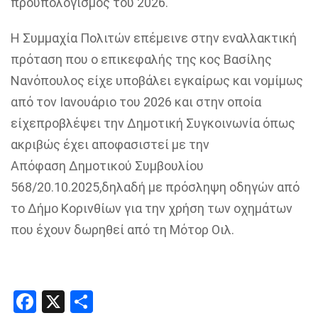
προϋπολογισμό
ς
του 2026
.
Η Συμμαχία Πολιτών επέμεινε
στην εναλλακτική
πρόταση που ο επικεφαλής της
κος
Βασίλης
Νανόπουλος
είχε
υποβάλει
εγκαίρως και νομίμως
από τον Ιανουάριο
του 2026 και στην οποία
είχε
προβλέ
ψ
ει την
Δ
ημοτική
Σ
υγκοινωνία όπως
ακριβώς
έχει αποφασιστεί με την
Α
πόφαση
Δημοτικού Συμβουλίου
568/
20.10.
2025
,
δηλαδή με πρόσληψη
οδηγών
από
το
Δ
ήμο
Κορινθίων για την
χρ
ήση των οχημάτων
που έχουν
δωρη
θεί
από τη
Μότορ
Οιλ
.
Facebook
X
Share