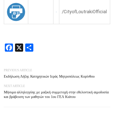
/
CityofLoutrakiOfficial
Facebook
X
Share
PREVIOUS ARTICLE
Εκδήλωση Λήξης Κατηχητικών Ιεράς Μητροπόλεως Κορίνθου
NEXT ARTICLE
Μήνυμα αλληλεγγύης με μαζική συμμετοχή στην εθελοντική αιμοδοσία
και βράβευση των μαθητών του 1ου ΓΕΛ Κιάτου