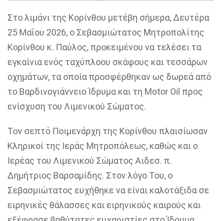
Στο λιμάνι της Κορίνθου μετέβη σήμερα, Δευτέρα
25 Μαΐου 2026, ο Σεβασμιώτατος Μητροπολίτης
Κορίνθου
κ. Παύλος
, προκειμένου να τελέσει τα
εγκαίνια ενός ταχύπλοου σκάφους και τεσσάρων
οχημάτων, τα οποία προσφέρθηκαν ως δωρεά από
το
Βαρδινογιάννειο
Ίδρυμα και τη Motor Oil προς
ενίσχυση του Λιμενικού Σώματος.
Τον σεπτό Ποιμενάρχη της Κορίνθου πλαισίωσαν
Κληρικοί της Ιεράς Μητροπόλεως, καθώς και ο
Ιερέας του Λιμενικού Σώματος Αιδεσ.
π.
Δημήτριος
Βαρσαμίδης
.
Στον λόγο Του, ο
Σεβασμιώτατος ευχήθηκε να είναι καλοτά
ξιδα σε
ειρηνικές θάλασσες και
ειρηνικούς καιρούς και
εξέφρασε βαθύτατες ευχαριστίες στο Ίδρυμα