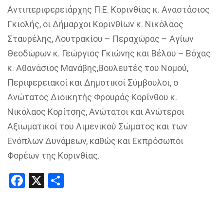
Αντιπεριφερειάρχης
Π.Ε. Κορινθίας
κ. Αναστάσιος
Γκιολής
, οι Δήμαρχοι Κορινθίων
κ. Νικόλαος
Σταυρέλης
,
Λουτρακίου – Περαχώρας – Αγίων
Θεοδώρων
κ. Γεώργιος Γκιώνης
και
Βέλου –
Βόχα
ς
κ. Αθανάσιος Μανάβης
,
Βουλευτές του Νομού,
Περιφερειακοί και Δημοτικοί Σύμβουλοι, ο
Ανώτατος Διοικητής Φρουράς Κορίνθου
κ.
Νικόλαος
Κορίτσης
, Ανώτατοι και Ανώτεροι
Αξιωματικοί του Λιμενικού Σώματος και των
Ενόπλων Δυνάμεων, καθώς και Εκπρόσωποι
Φορέων της Κορινθίας.
Facebook
X
Share