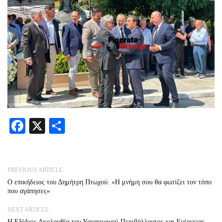
Facebook
X
Share
PREVIOUS ARTICLE
Ο επικήδειος του Δημήτρη Πτωχού: «Η μνήμη σου θα φωτίζει τον τόπο
που αγάπησες»
NEXT ARTICLE
Η Εξόδιος Ακολουθία του Υφυπουργού Περιβάλλοντος και Ενέργειας