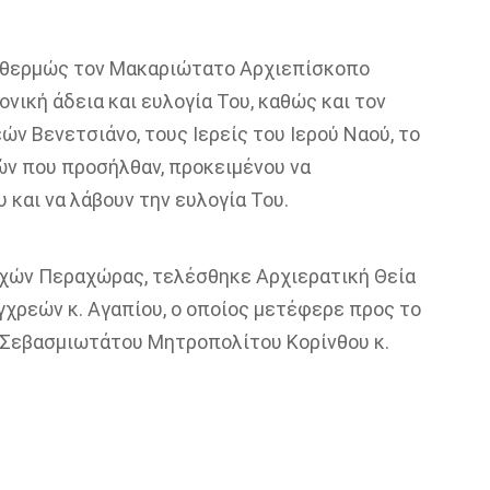
 θερμώς τον
Μακαριώτατο
Αρχιεπίσκοπο
ονική άδεια και ευλογία Του, καθώς και τον
εών Βενετσιάνο
, τους Ιερείς του Ιερού Ναού, το
ών που προσήλθαν, προκειμένου να
υ κ
αι να λάβουν την ευλογία Του.
αρχών Περαχώρας, τελέσθηκε Αρχιερατική Θεία
χρεών κ. Αγαπίου, ο οποίος μετέφερε προς το
υ Σεβασμιωτάτου Μητροπολίτου Κορίνθου κ.