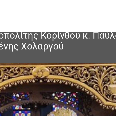
πολίτης Κορίνθου κ. Παύλ
ένης Χολαργού