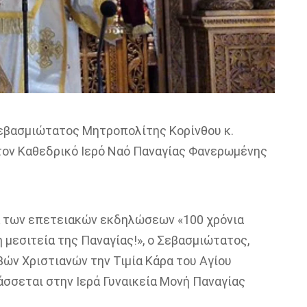
ο Σεβασμιώτατος Μητροπολίτης Κορίνθου
κ.
τον Καθεδρικό Ιερό Ναό Παναγίας Φανερωμένης
ια των επετειακών εκδηλώσεων «
100 χρόνια
η μεσιτεία της Παναγίας!
», ο Σεβασμιώτατος,
βών Χριστιανών την
Τιμία
Κάρα του Αγίου
άσσεται στην Ιερά Γυναικεία Μονή Παναγίας