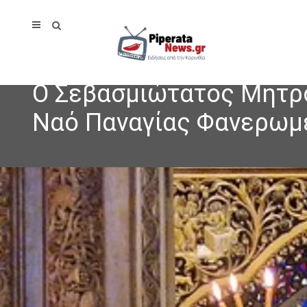
Ο Σεβασμιώτατος Μητρο
Ναό Παναγίας Φανερωμ