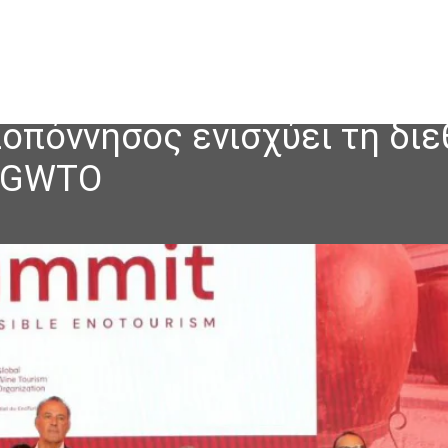
ελοπόννησος ενισχύει τη δι
ς GWTO