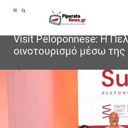
Visit Peloponnese: Η Π
οινοτουρισμό μέσω τη