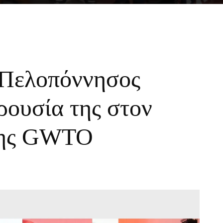
Η Πελοπόννησος
αρουσία της στον
της GWTO