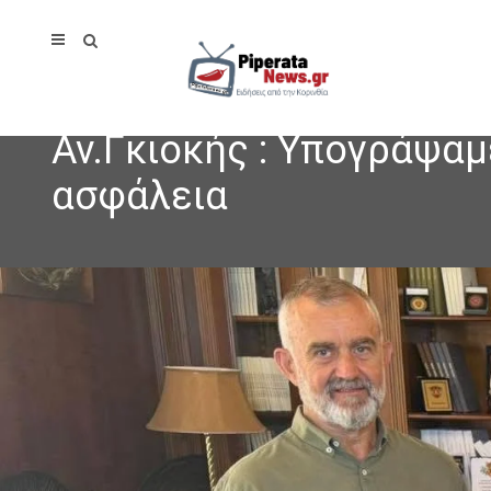
Αν.Γκιοκής : Υπογράψαμ
ασφάλεια