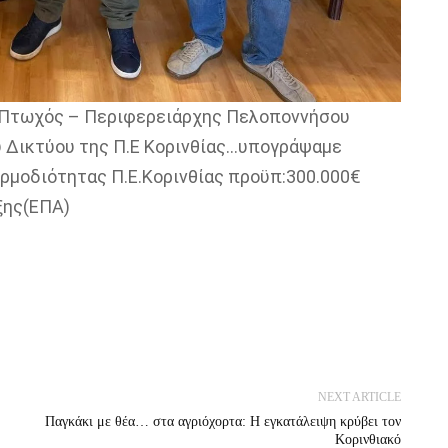
ς Πτωχός – Περιφερειάρχης Πελοποννήσου
ύ Δικτύου της Π.Ε Κορινθίας…υπογράψαμε
ρμοδιότητας Π.Ε.Κορινθίας προϋπ:300.000€
ξης(ΕΠΑ)
NEXT ARTICLE
Παγκάκι με θέα… στα αγριόχορτα: Η εγκατάλειψη κρύβει τον
Κορινθιακό