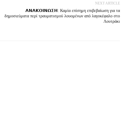
NEXT ARTICLE
𝝖𝝢𝝖𝝟𝝤𝝞𝝢𝝮𝝨𝝜: Καμία επίσημη επιβεβαίωση για τα
δημοσιεύματα περί τραυματισμού λουομένων από λαγοκέφαλο στο
Λουτράκι