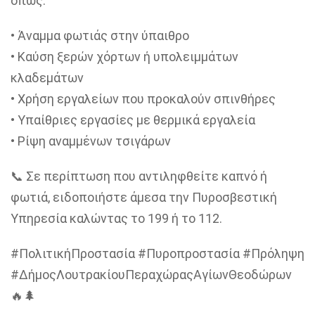
όπως:
• Άναμμα φωτιάς στην ύπαιθρο
• Καύση ξερών χόρτων ή υπολειμμάτων
κλαδεμάτων
• Χρήση εργαλείων που προκαλούν σπινθήρες
• Υπαίθριες εργασίες με θερμικά εργαλεία
• Ρίψη αναμμένων τσιγάρων
📞 Σε περίπτωση που αντιληφθείτε καπνό ή
φωτιά, ειδοποιήστε άμεσα την Πυροσβεστική
Υπηρεσία καλώντας το 199 ή το 112.
#ΠολιτικήΠροστασία #Πυροπροστασία #Πρόληψη
#ΔήμοςΛουτρακίουΠεραχώραςΑγίωνΘεοδώρων
🔥🌲