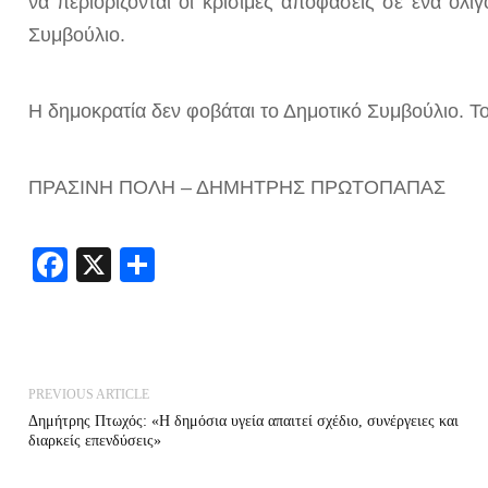
να περιορίζονται οι κρίσιμες αποφάσεις σε ένα ολι
Συμβούλιο.
Η
δ
ημοκρατία δεν φοβάται το Δημοτικό Συμβούλιο. Το
ΠΡΑΣΙΝΗ ΠΟΛΗ – ΔΗΜΗΤΡΗΣ ΠΡΩΤΟΠΑΠΑΣ
Facebook
X
Share
PREVIOUS ARTICLE
Δημήτρης Πτωχός: «Η δημόσια υγεία απαιτεί σχέδιο, συνέργειες και
διαρκείς επενδύσεις»