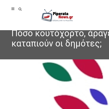
Πόσο κουτόχορτο, άραγε
καταπιούν οι δημότες;