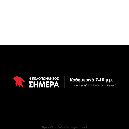
PiperataNews 2024 ©All rights reservd.