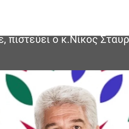
, πιστεύει ο κ.Νίκος Σταυ