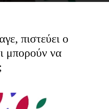
γε, πιστεύει ο
ι μπορούν να
;