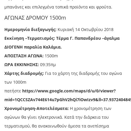
μπανάνες και επιλεγμένα τοπικά προϊόντα και φρούτα.
ΑΓΩΝΑΣ ΔΡΟΜΟΥ 1500m
Ημερομηνία διεξαγωγής:
Κυριακή 14 Οκτωβρίου 2018
Εκκίνηση –Τερματισμός:
Τέρμα Γ. Παπανδρέου –άγαλμα
ΔΙΟΓΕΝΗ παραλία Καλάμια.
ΑΠΟΣΤΑΣΗ ΑΓΩΝΑ:
1500m
ΩΡΑ ΕΚΚΙΝΗΣΗΣ:
09:35πμ
Χάρτης διαδρομής:
Για το χάρτη της διαδρομής του αγώνα
των 1000m
πατήστε
https://www.google.com/maps/d/u/0/viewer?
mid=1QCCSZAv744E614u7pGhV2hQi7iOwIzv9&ll=37.937240484
Χρονομέτρηση-Αποτελέσματα:
Η χρονομέτρηση των
αγώνων θα γίνει ηλεκτρονικά. Κατά την διάρκεια του
τερματισμού, θα ανακοινωθούν άμεσα τα ανεπίσημα