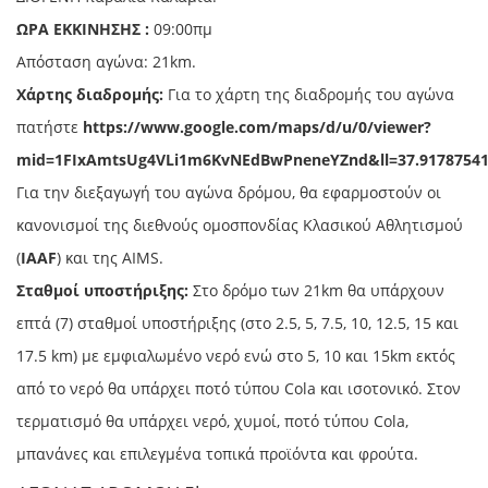
ΩΡΑ ΕΚΚΙΝΗΣΗΣ :
09:00πμ
Απόσταση αγώνα: 21km.
Χάρτης διαδρομής:
Για το χάρτη της διαδρομής του αγώνα
πατήστε
https://www.google.com/maps/d/u/0/viewer?
mid=1FIxAmtsUg4VLi1m6KvNEdBwPneneYZnd&ll=37.91787541
Για την διεξαγωγή του αγώνα δρόμου, θα εφαρμοστούν οι
κανονισμοί της διεθνούς ομοσπονδίας Κλασικού Αθλητισμού
(
IAAF
) και της AIMS.
Σταθμοί υποστήριξης:
Στο δρόμο των 21km θα υπάρχουν
επτά (7) σταθμοί υποστήριξης (στο 2.5, 5, 7.5, 10, 12.5, 15 και
17.5 km) με εμφιαλωμένο νερό ενώ στο 5, 10 και 15km εκτός
από το νερό θα υπάρχει ποτό τύπου Cola και ισοτονικό. Στον
τερματισμό θα υπάρχει νερό, χυμοί, ποτό τύπου Cola,
μπανάνες και επιλεγμένα τοπικά προϊόντα και φρούτα.