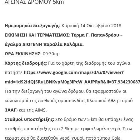
ΑΓΩΝΑΣ ΔΡΟΜΟΥ 5km
Ημερομηνία διεξαγωγής:
Κυριακή 14 Οκτωβρίου 2018
ΕΚΚΙΝΗΣΗ ΚΑΙ ΤΕΡΜΑΤΙΣΜΟΣ
:
Τέρμα Γ. Παπανδρέου –
άγαλμα ΔΙΟΓΕΝΗ παραλία Καλάμια.
ΩΡΑ ΕΚΚΙΝΗΣΗΣ:
09:30πμ
Χάρτης διαδρομής:
Για το χάρτη της διαδρομής του αγώνα
πατήστε
https://www.google.com/maps/d/u/0/viewer?
mid=1dS2IdQJSRuLBNKvpM0g3lPcW_AAfPRyR&ll=37.934230687
Για την διεξαγωγή του αγώνα δρόμου, θα εφαρμοστούν οι
κανονισμοί της διεθνούς ομοσπονδίας Κλασικού Αθλητισμού
(
IAAF
) και της AIMS.
Σταθμοί υποστήριξης:
Στο δρόμο των 5 km θα υπάρχει ένας
σταθμός υποστήριξης στο 2.5km με εμφιαλωμένο νερό. Στον
τερματισμό θα διατεθούν νερό, χυμοί, ποτό τύπου Cola,