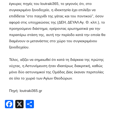
έγκυρες πηγές του loutraki365, το γεγονός ότι, στο
συγκεκριμένο ξενοδοχείο, η ιδιοκτησία έχει επιλέξει να
επιδίδεται “στο παιχνίδι της γάτας και του ποντικού”, όσον
αφορά στις υποχρεώσεις της (ΔΕΗ, ΔΕΥΑΛ Αγ. Θ. κλπ.), το
προηγούμενο διάστημα, εγείροντας ερωτηματικά για την
περαιτέρω στάση της, αυτή την περίοδο κατά την οποία θα
διαμένουν οι μετανάστες στο χώρο του συγκεκριμένου
ξενοδοχείου.
Τέλος, αξίζει να σημειωθεί ότι κατά τη διάρκεια της πρώτης
νύχτας, η Αστυνόμευση ήταν ιδιαιτέρως διακριτική, καθώς
μόνο δύο αστυνομικοί της Ομάδας Δίας έκαναν περιπολίες
σε όλο το χωριό των Αγίων Θεοδώρων.
Πηγή: loutraki365.gr
Facebook
X
Share