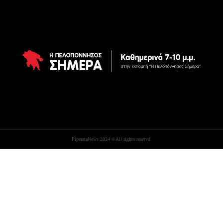
PiperataNews 2024 ©All rights reservd.