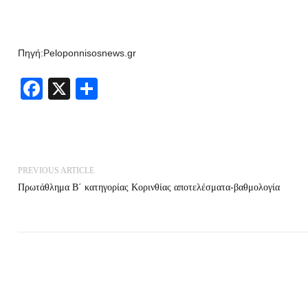
Πηγή:Peloponnisosnews.gr
Facebook
X
Share
PREVIOUS ARTICLE
Πρωτάθλημα Β΄ κατηγορίας Κορινθίας αποτελέσματα-βαθμολογία